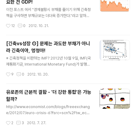
요한 건 GDP!
렁거렸을까? 그리고 논문의 제목에 나오는 Reinhart와 R
글 내용
ogoff는 또 누구일까? 이것을 알기 위해서는 우선, 유럽
이전 포스트 에서 "경제불황시 부채를 줄이기 위해 긴축정
재정위기에 대한 이해가 필요하다. ※ 유럽 재정위기 2008
책을 구사하면 부채규모는 더더욱 증가한다."라고 말하는 I
미국발 금융위기의 여파로 그리스 · 포르투갈 · 스페인 ..
MF 세계경제전망보고서(World Economic Outlook)
작성시간
12
0
2012. 10. 21.
을 다루었다. IMF는 "부채를 줄이기 위해 재정·통화 긴축을
구사하면, 고금리·디플레이션·낮은 경제성장률로 인해 부
채규모는 더욱 더 커진다. 오히려 확장적 통화정책이 부채
[긴축vs성장 ①] 문제는 과도한 부채가 아니
를 축소시킨다." 라고 말한다. "아니 그래도 그렇지, 확장정
라 긴축이야, 멍청아!
책이 어떻게 부채를 축소시키지? 과다한 빚이 문제면 허리
글 내용
띠를 졸라매야 하는거 아닌가?"라는 물음이 나올 수 있다.
※ 긴축정책을 비판하는 IMF? 2012년 10월 9일, IMF(국
그것에 대한 해답을 찾기 이전에, 부채에 대한 올바른 경제
제통화기금, International Monetary Fund)가 발행한
학적 개념과 정부지출 증가가 어떻게 부채로 인해 생기는
세계경제전망보고서(World Economic Outlook)에는
작성시간
9
0
2012. 10. 20.
경제적 문제를 해결하는지 알아보자. ※ 부채규모가 큰 것
흥미로운 그리고 놀랄만한 내용이 실려있었다. IMF는 보고
이 문제일까? 현재 ..
서를 통해 "재정정책의 승수는 기존에 생각했던 것보다 매
우 크고, 확장적 통화정책이 뒷받침 되지 않는 재정긴축 정
유로존의 근본적 결함 - '더 강한 통합'은 가능
책은 경제를 더더욱 수렁에 빠뜨린다" 라는 연구결과를 발
할까?
표했다. 1990년대 남미와 동아시아에서 외환위기가 발생
글 내용
했을 당시, IMF는 해당국들에게 긴축정책-세금 인상, 정부
http://www.economist.com/blogs/freeexchang
지출 축소, 고금리-을 요구했다. "과도한 부채 때문에 금융
e/2012/07/euro-crisis-6?fsrc=scn%2Ftw_ec%2
위기를 맞았으니 허리띠를 졸라매 부채를 줄여라" 라고 요
Fthe_origins_of_money_and_saving_the_euro
작성시간
2
3
2012. 7. 27.
구했었다. 해당국들은 긴축정책과 함께 동반된 구조조정 ..
"The origins of money, and saving the euro". . 2
012.07.25 "The key relationship in the C team m