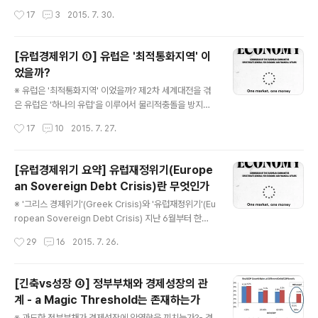
count imbalance within eurozone)이다. 지난글 '[유
까?'를 통해 유로화 도입 이전의 경제학적 논의를 알아보았
작성시간
17
3
2015. 7. 30.
럽경제위기 ②] 유로존 내 경상수지 불균형 확대 - ..
다. 유럽은 최적통화지역(Optimum Currency Area)
성립조건을 충족시키지 못한 상태였으나, '하나의 유럽' 이
라는 정치적목적을 내세워 유로화를 도입하였다. 2002년
[유럽경제위기 ①] 유럽은 '최적통화지역' 이
유로화 도입 이후, 유럽 경제는 안정적인 모습을 보여주며
었을까?
우려를 불식시켰다. 유로존 소속 국가들은 견고한 성장률
글 내용
을 이어나갔고 인플레이션율 하락과 재정적자 감소를 기록
※ 유럽은 '최적통화지역' 이었을까? 제2차 세계대전을 겪
하였다. 2008년 유럽위원회(European Commission)
은 유럽은 '하나의 유럽'을 이루어서 물리적충돌을 방지하
는 유럽통화연맹(EMU) 결성 10주년을 기념하며 라는 보
겠다는 구상을 하게된다.(제가 국제정치학 전공자가 아닌
작성시간
17
10
2015. 7. 27.
고서를 내놓았다. 그들은 보고서를 통해 유로존의 성공과
관계로.. 더 자세한 내용은...) 유럽내 경제거래가 활발하게
문제점을 이야기 하..
이루어진다면 전쟁이 발생할 가능성이 낮아진다는 생각에
서 먼저 진행된 것은 '경제통합' 이었다. 유럽 석탄·철강 공
[유럽경제위기 요약] 유럽재정위기(Europe
동체, 유럽경제공동체 등을 거쳐 통화가치를 일정수준 고
an Sovereign Debt Crisis)란 무엇인가
정시키는 유럽통화연맹(EMU)이 1999년에 만들어졌고,
글 내용
유로화가 2002년에 도입되어 유로존(Eurozone)이 탄
※ '그리스 경제위기'(Greek Crisis)와 '유럽재정위기'(Eu
생하였다. 유로존에 가입한 유럽국가들 사이에는 관세가
ropean Sovereign Debt Crisis) 지난 6월부터 한달
면제되었고 금융거래 장벽도 낮춰졌다. 각 국가들이 서로
간 세계의 이목을 끈 것은 '그리스 경제위기' 였다. 2008
작성시간
29
16
2015. 7. 26.
다른 통화를 사용하지 않고 유로화라는 단일통화를 사용함
년 미국발 금융위기의 여파로 경제위기를 겪었던 그리스는
에 따라 환율리스크가 제거되어 상품거..
유럽위원회(EC) · 유럽중앙은행(ECB) · IMF가 제공한 두
차례의 구제금융자금으로 간신히 디폴트를 면해왔었다. 그
[긴축vs성장 ④] 정부부채와 경제성장의 관
런데 그리스는 IMF에게서 빌린 돈을 갚아야하는 날짜(20
계 - a Magic Threshold는 존재하는가
15년 6월 30일)가 다가오자 돈을 갚지 못하겠다고 선언하
글 내용
고, '추가 구제금융안 찬성·반대'를 두고 국민투표에 들어갔
※ 과도한 정부부채가 경제성장에 악영향을 끼치는가?- 경