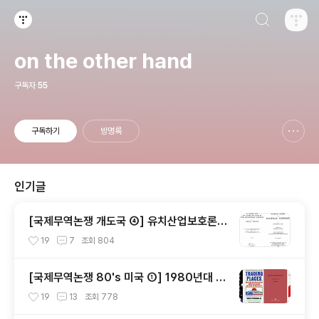
검색하기
티스토리
on the other hand
구독자
55
구독하기
방명록
신고하기 레이어
열기
인기글
[국제무역논쟁 개도국 ④] 유치산업보호론 Ⅰ
- 애덤 스미스와 프리드리히 리스트의 대립
19
7
조회
804
(?)
[국제무역논쟁 80's 미국 ①] 1980년대 초
중반, 미국에서 보호주의 압력이 거세지다 (N
19
13
조회
778
ew Protectionism)