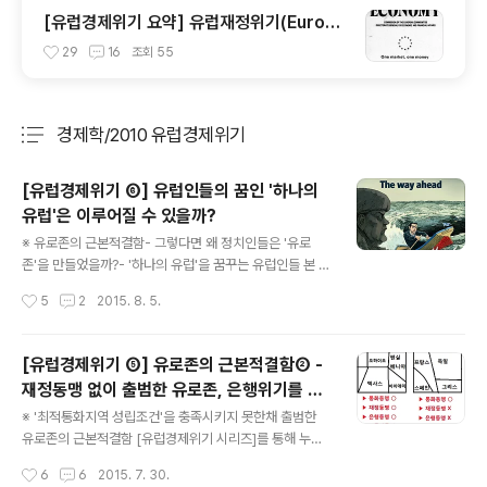
[유럽경제위기 요약] 유럽재정위기(Europe
an Sovereign Debt Crisis)란 무엇인가
29
16
조회
55
경제학/2010 유럽경제위기
분류 전체보기
주요 글 목록
[유럽경제위기 ⑥] 유럽인들의 꿈인 '하나의
유럽'은 이루어질 수 있을까?
글 내용
※ 유로존의 근본적결함- 그렇다면 왜 정치인들은 '유로
존'을 만들었을까?- '하나의 유럽'을 꿈꾸는 유럽인들 본 블
로그의 [유럽경제위기] 시리즈를 통해, '그리스 경제위기의
작성시간
5
2
2015. 8. 5.
구조적원인'과 '2008 미국발 금융위기 이후로 2015년 현
재까지 지속되고 있는 유럽경제위기'에 대해 알 수 있었다.
[유럽경제위기 요약] 유럽재정위기(European Soverei
[유럽경제위기 ⑤] 유로존의 근본적결함② -
gn Debt Crisis)란 무엇인가 [유럽경제위기 ①] 유럽은
재정동맹 없이 출범한 유로존, 은행위기를 재
'최적통화지역' 이었을까?[유럽경제위기 ②] 유로존 내 경
글 내용
정위기로 만들다
상수지 불균형 확대 - 유럽경제위기의 씨앗이 되다[유럽경
※ '최적통화지역 성립조건'을 충족시키지 못한채 출범한
제위기 ③] 유럽 '은행위기'와 '재정위기' - 미국발 2008
유로존의 근본적결함 [유럽경제위기 시리즈]를 통해 누차
금융위기의 여파 [유럽경제위기 ④] 유로존의 근본적결함
말했듯이, 유로존은 '최적통화지역 성립조건'(Optimum
작성시간
6
6
2015. 7. 30.
① - 독립적인 통화정책의 불가능, 유럽경제위기를 키우다
Currency Area Criteria) 충족시키지 못한채 출발하였