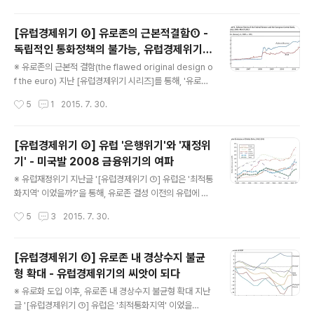
[유..
다. "일단 유로존이 출범하면 시간이 흐름에 따라 성립조건
을 충족시켜 나갈 것이다"라고 믿었던 최적통화지역 내생
[유럽경제위기 ④] 유로존의 근본적결함① -
성(Endogeneity of OCA)은 현실화 되지 않았다. 유로
독립적인 통화정책의 불가능, 유럽경제위기를
존 출범 이후 누적되어온 독일 등 핵심부 국가들의 경상수
글 내용
키우다
지 흑자와 그리스 · 스페인 · 포르투갈 · 아일랜드 등 주변부
※ 유로존의 근본적 결함(the flawed original design o
국가들의 경상수지 흑자, 즉 '유로존내 경상수지 불균형'(i
f the euro) 지난 [유럽경제위기 시리즈]를 통해, '유로존
mbalance)은 최적통화지역 이론에 위배된채 출범한 '유
결성 이전' · '유로존 결성 이후부터 2008 금융위기 이전
작성시간
5
1
2015. 7. 30.
로존의 근본적 결함'(the flawed original d..
까지' · '2008 금융위기 이후 유럽재정위기 발생까지'를
살펴보았다. 유럽은 '하나의 유럽' 이라는 정치적목적을 달
성하기에 앞서 경제통합을 우선 진행하였다. 당시 많은 경
[유럽경제위기 ③] 유럽 '은행위기'와 '재정위
제학자들이 "유럽은 단일통화를 쓰기에 적합하지 않다." 라
기' - 미국발 2008 금융위기의 여파
고 지적하였으나, 유럽통합은 경제적 프로젝트가 아니라
글 내용
정치적 프로젝트 였다. 경제학자들의 우려에도 불구하고
※ 유럽재정위기 지난글 '[유럽경제위기 ①] 유럽은 '최적통
유로존은 결성되었다. 본래 여러 국가가 단일통화를 공유
화지역' 이었을까?'을 통해, 유로존 결성 이전의 유럽에 대
하려면 '최적통화지역 성립조건'(Optimum Currency A
해서 알아보았다. 당시 유럽은 '최적통화지역'(Optimum
작성시간
5
3
2015. 7. 30.
rea Criteria)를 만족시켰어야 했다. 최적통..
Currency Area) 성립조건을 충족시키지 못한 상황이었
으나, '하나의 유럽' 이라는 정치적목적을 달성하기 위해 경
제통합을 진행하였다. 경제학이론을 충족시키지 못한채 출
[유럽경제위기 ②] 유로존 내 경상수지 불균
발한 유로존은 2008년 이전까지만 하더라도 좋은 모습을
형 확대 - 유럽경제위기의 씨앗이 되다
보여주는듯 했다. 경제성장률은 견고했고 인플레이션은 낮
글 내용
았다. 그러나 유로존 내부에는 경제위기의 씨앗이 자라나
※ 유로화 도입 이후, 유로존 내 경상수지 불균형 확대 지난
고 있었다. 바로, '유로존내 경상수지 불균형'(current ac
글 '[유럽경제위기 ①] 유럽은 '최적통화지역' 이었을