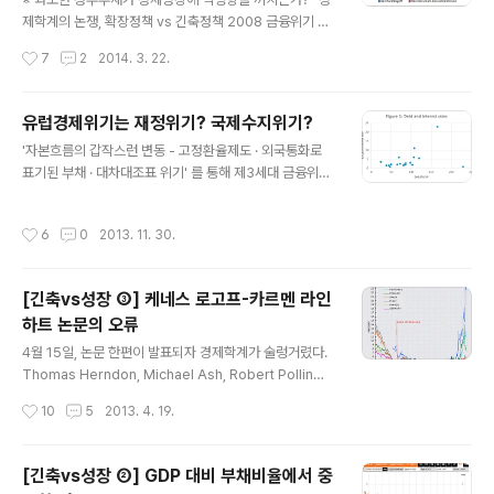
다. 국민투표 이후에도 그리스와 채권단(유럽과 IMF, 특히
제학계의 논쟁, 확장정책 vs 긴축정책 2008 금융위기 이
독일)은 '그리스정부의 부채상환'을 두고 계속해서 협상을
후, 경제학계에서 벌어지고 있는 논쟁 중 하나가 '확장정책
작성시간
7
2
2014. 3. 22.
진행하였고, 결국 '그리스정부는 추가적인 ..
vs 긴축정책' 이다. 2008년 이후 미국과 주변부 유럽국가
들의 GDP 대비 국가부채가 상승하는 현상을 두고 경제학
계는 두 부류로 나뉘었다. 한쪽은 "과도한 국가부채는 성장
유럽경제위기는 재정위기? 국제수지위기?
을 저해하니 부채를 줄이는 긴축정책을 써야한다." 라고 주
글 내용
'자본흐름의 갑작스런 변동 - 고정환율제도 · 외국통화로
장하고, 다른 한쪽은 "경기침체 시기에 필요한건 긴축정책
표기된 부채 · 대차대조표 위기' 를 통해 제3세대 금융위기
이 아니라 확장정책이다." 라고 주장했다. 과도한 정부부채
모델을 다루었다. 제3세대 금융위기 모델은 자본유입의 갑
는 '인플레이션 유발 · 채권금리 상승으로 인한 차입비용 증
작스런 중단(Sudden Stops)에 이은 급격한 자본유출(D
가 · 경제주체들의 기대심리(confidence) 훼손' 등을 초
작성시간
6
0
2013. 11. 30.
isruptive Capital Outflows)이 금융위기를 발생시킨다
래한다. 따라서 "정부부채 축소를 우선시해야 경제가 되살
고 설명한다. 이때, 고정환율제도와 외국통화로 표기된 부
아난다"는 것이 ..
채는 금융위기를 심화시킨다. 고정환율제도는 통화가치 하
[긴축vs성장 ③] 케네스 로고프-카르멘 라인
락을 노리는 투기적공격을 초래하고, 외국통화로 표기된
하트 논문의 오류
부채는 중앙은행이 자본유출에 대해 금리정책으로 대응할
글 내용
수 없게 만들 뿐더러 최종대부자(a lender of last resor
4월 15일, 논문 한편이 발표되자 경제학계가 술렁거렸다.
t) 역할 수행을 제한시킨다. 1997년 동아시아 외환위기의
Thomas Herndon, Michael Ash, Robert Pollin이
원인을 설명하는 제3세대 금융위기 모델. 그런데 제3세
발표한 논문의 제목은 "과다한 정부부채가 항상 경제성장
작성시간
10
5
2013. 4. 19.
대..
을 가로막을까? - 케네스 로고프와 카르멘 라인하트에 대
한 비판 Does High Public Debt Consistently Stifle
Economic Growth? A Critique of Reinhart and Ro
[긴축vs성장 ②] GDP 대비 부채비율에서 중
goff" 이 논문에 무슨 내용이 담겨져 있길래 경제학계가 술