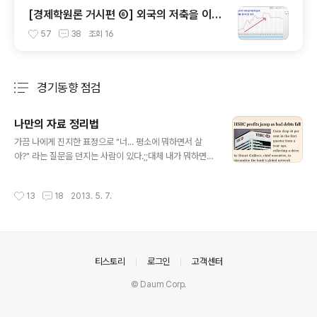
[경제학원론 거시편 ⑥] 외국의 저축을 이용
하여 국내투자 증가시키기 - 경상수지 흑자는
57
38
조회
16
무조건 좋은 것인가?
경기동향 점검
분류 전체보기
주요 글 목록
나만의 자료 정리법
글 내용
가끔 나에게 진지한 표정으로 "너... 평소에 뭐하면서 살
아?" 라는 질문을 던지는 사람이 있다.;;대체 내가 뭐하면서
사는 거 같길래.... 그런 질문을 하는지는 모르겠지만...그런
사람들을 위해 준비한 나의 덕질 라이프. 경제 관련 논문 ·
작성시간
13
18
2013. 5. 7.
보고서 · 기사 · 단행본을 읽고 그것을 유의미한 기록으로
남기기 위하여, 내가 애용하는 것은 아이폰/트위터/피들리/
구글드라이브/아이패드/드랍박스/굿리더/아마존 킨들/유
저스토리북/플리커/메모장. 나의 덕질 라이프에 가장 큰 도
움이 되는 것은 아이폰. 아이폰을 통해 · 어플과 트위터, 피
의안내
티스토리
로그인
고객센터
들리를 사용한다. · 어플을 통한 구독료는 는 한 달에 15달
러, 는 한 달에 35달러. - 나의 아이폰 홈화면 - 어플과 어
© Daum Corp.
플 다음은 트위터 Twitter. 내가 이용하는 트위터 ..