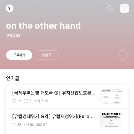
검색하기
티스토리
on the other hand
구독자
54
구독하기
방명록
신고하기 레이어
열기
인기글
[국제무역논쟁 개도국 ④] 유치산업보호론 Ⅰ
- 애덤 스미스와 프리드리히 리스트의 대립
19
7
조회
735
(?)
[유럽경제위기 요약] 유럽재정위기(Europe
an Sovereign Debt Crisis)란 무엇인가
28
16
조회
52