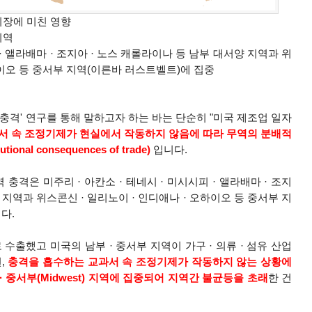
시장에 미친 영향
지역
 · 앨라배마 · 조지아 · 노스 캐롤라이나 등 남부 대서양 지역과 위
하이오 등 중서부 지역(이른바 러스트벨트)에 집중
 충격' 연구를 통해
말하고자 하는 바는 단순히 "미국 제조업 일자
서 속 조정기제가 현실에서 작동하지 않음에 따라 무역의 분배적
ibutional consequences of trade)
입니다.
 충격은 미주리 · 아칸소 · 테네시 · 미시시피 · 앨라배마 · 조지
 지역과 위스콘신 · 일리노이 · 인디애나 · 오하이오 등 중서부 지
다.
로 수출했고 미국의
남부
· 중서부 지역이
가구
· 의류
· 섬유 산업
,
충격을 흡수하는 교과서 속 조정기제가 작동하지 않는 상황에
· 중서부(Midwest)
지역
에 집중되어 지역간 불균등을 초래
한 건