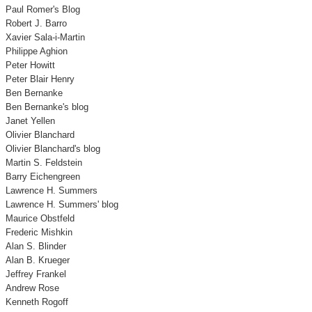
Paul Romer's Blog
Robert J. Barro
Xavier Sala-i-Martin
Philippe Aghion
Peter Howitt
Peter Blair Henry
Ben Bernanke
Ben Bernanke's blog
Janet Yellen
Olivier Blanchard
Olivier Blanchard's blog
Martin S. Feldstein
Barry Eichengreen
Lawrence H. Summers
Lawrence H. Summers' blog
Maurice Obstfeld
Frederic Mishkin
Alan S. Blinder
Alan B. Krueger
Jeffrey Frankel
Andrew Rose
Kenneth Rogoff