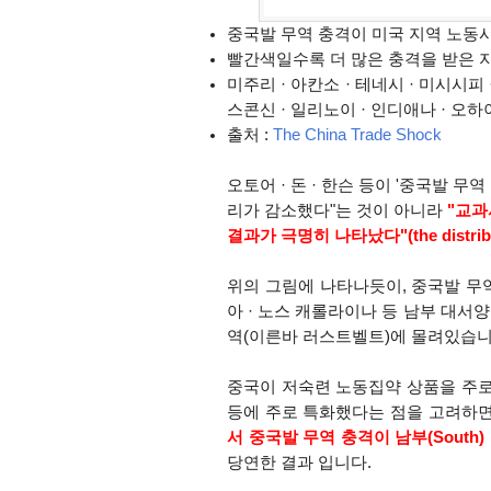
중국발 무역 충격이 미국 지역 노동
빨간색일수록 더 많은 충격을 받은 
미주리 · 아칸소 · 테네시 · 미시시피
스콘신 · 일리노이 · 인디애나 · 오
출처 :
The China Trade Shock
오토어
· 돈 · 한슨 등이
'중국발 무역
리가 감소했다"는 것이 아니라
"교과
결과가 극명히 나타났다"
(the distr
위의 그림에 나타나듯이,
중국발 무역
아 · 노스 캐롤라이나 등 남부 대서양
역(이른바 러스트벨트)에 몰려있습니
중국이 저숙련 노동집약 상품을 주
등에 주로 특화했다는 점을 고려
하면
서
중국발 무역 충격이 남부(South)
당연한 결과 입니다.