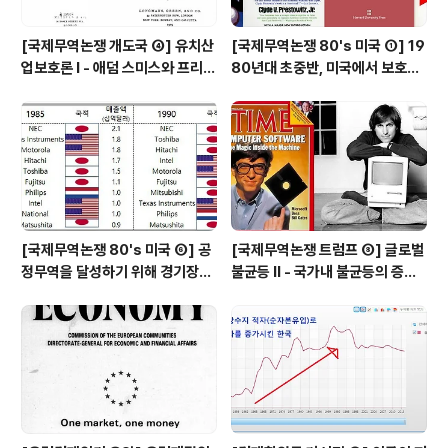
[국제무역논쟁 개도국 ④] 유치산
[국제무역논쟁 80's 미국 ①] 19
업보호론 Ⅰ - 애덤 스미스와 프리드
80년대 초중반, 미국에서 보호주
리히 리스트의 대립(?)
의 압력이 거세지다 (New Prote
ctionism)
[국제무역논쟁 80's 미국 ⑥] 공
[국제무역논쟁 트럼프 ⑧] 글로벌
정무역을 달성하기 위해 경기장을
불균등 Ⅱ - 국가내 불균등의 증가
평평하게 만들어야 한다 - 미일 반
(Within Inequality ↑), 국제무
도체 분쟁과 전략적 무역 정책 논
역 때문인가 기술변화 때문인가
쟁