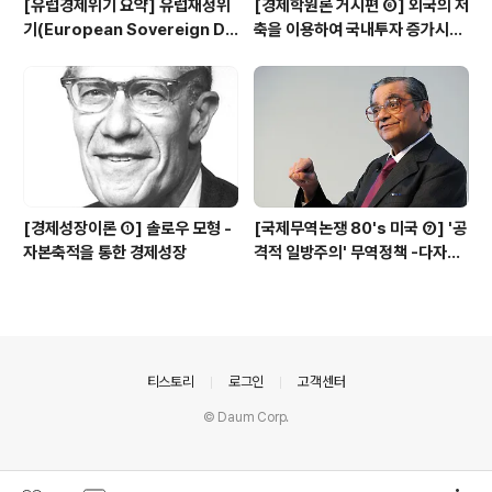
[유럽경제위기 요약] 유럽재정위
[경제학원론 거시편 ⑥] 외국의 저
기(European Sovereign De
축을 이용하여 국내투자 증가시키
bt Crisis)란 무엇인가
기 - 경상수지 흑자는 무조건 좋은
것인가?
[경제성장이론 ①] 솔로우 모형 -
[국제무역논쟁 80's 미국 ⑦] '공
자본축적을 통한 경제성장
격적 일방주의' 무역정책 -다자주
의 세계무역시스템을 무시한채, 미
국이 판단하고 미국이 해결한다
의안내
티스토리
로그인
고객센터
© Daum Corp.