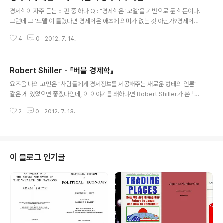
글 내용
경제학이 자주 듣는 비판 중 하나 Q : "경제학은 '모델'을 기반으로 둔 학문이다.
그런데 그 '모델'이 틀렸다면 경제학은 애초에 의미가 없는 것 아닌가?경제학은
주로 변수 2가지를 가지고 그래프를 그리면서 현상을 설명하는데, "현실세계는
4
0
2012. 7. 14.
다양한 변수가 영향"을 끼치고 있다. 그런데 어떻게 2차원적인 그래프로 현상을
설명할 수 있느냐? A1 : "세테리스-파리부스(Ceteris-Paribus) - 어떤 요인
의 효과를 분석하기 위하여 다른 변수들을 모두 주어진 수준에서 고정시키는
Robert Shiller - 『버블 경제학』
것. 경제학에서는 어떤 변수를 분석할 때, 그 변수에 영향을 미치는 변수들이 여
글 내용
럿인 경우가 많다. 예를 들어, 돼지고기의 수요를 분석할 때, 돼지고기의 수요를
요즈음 나의 고민은 "사람들에게 경제정보를 제공해주는 새로운 형태의 언론"
결정하는 요인들로서 돼지고기의 가격, 상추의 가격, 소비자의 소득수준..
같은 게 있었으면 좋겠다인데, 이 이야기를 왜하냐면 Robert Shiller가 쓴 『버
블 경제학』때문. 이 책에서 인상적이었던 건 "부자를 탄생시킨 '기술'을 벌하는
2
0
2012. 7. 13.
것은 옳지 않다. 금융은 진실로 강력한 기술이고, 모든 사람을 보다 부자로 만들
어 줄 수 있는 강력한 수단이 될 수 있기 때문이다. 심지어 빈부격차를 '줄이는'
데도 이용될 수 있다. 현대 사회에서 경제 불평등의 주원인 가운데 하나가 리스
크를 제대로 관리하지 못했기 때문이다. 그러나 리스크를 관리하는 데 금융 기
술이 효과적으로 쓰일 수 있다." (227) 2008 미국발 금융위기가 발생한 직후,
이 블로그 인기글
월스트리트로 대표되는 금융업계는 엄청난 비난을 들었고, 금융업이 아니라..