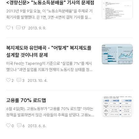
<경향신문> "노동소득분배율" 기사의 문제점
글 내용
2013년 9월 9일 오늘, 이 "노동소득분배율"을 주제로 기
획기사를 발행했다. 은 1면, 3면-4면에 걸쳐 기사를 실었
다. 1면 20대 기업 ‘노동소득분배율’ 50% 못 미쳐 2면 [5
1
17
2013. 9. 9.
00대 기업 고용과 노동 분석]‘노동자의 몫’ 기업 규모 클수
록 적어… MB 정부 때 ‘노동 홀대’ 심화 [500대 기업 고용
과 노동 분석]30대그룹 중 노동소득분배율 평균 이상은 9
복지제도와 유인왜곡 - "어떻게" 복지제도를
곳 불과 3면 [500대 기업 고용과 노동 분석]100대 기업
중 9곳만 성장·분배 ‘균형’… 기업·노동자 동반성장 ‘먼 길’
설계할 것이냐의 문제
글 내용
[500대 기업 고용과 노동 분석]1인당 영업이익 1위 고려
미국 Fed는 Tapering의 기준으로 "실업률 7%"를 제시
아연, 인건비 지출은 ‘가장 인색’[500대 기업 고용과 노동
했으나 "과연 실업률 지표가 현재의 노동시장 상태를 정확
분석]백화점·대형할인점 노동 의존 높아도 분배율 낮아 [5
히 반영하고 있는지"에 대해 논란이 많다. 그 이유는 "하락
00대 기업 고용과 노동 분석]어떻게 ..
2
3
2013. 10. 4.
하는 경제활동참가율" 때문이다. 고령화와 경기침체로 인
해 "일자리를 원하지만 구직활동을 중단하는 사람이 증가
하기 때문에 실업률이 하락하는 것 아니냐"는 지적이다. 일
고용률 70% 로드맵
자리를 원하지만 구직활동을 중단한 자, full-time 일자리
글 내용
를 원하지만 part-time 일자리에 종사하는 자 등등을 실
6월 4일(화). 고용노동부가 "고용률 70% 로드맵" 이라는
업률에 반영한 것이 U-6 Unemployment Rate 이다. 2
정책을 발표하면서 많은 사람들의 주목을 받았다. 고용노
007년 이후 미국의 U-6 실업률은 공식실업률에 비해 큰
동부는 60% 초반에 머물러 있는 고용률을 박근혜정부 임
폭으로 증가했다. 그런데 최근 2년간 U-6 실업률을 살펴
0
6
2013. 6. 6.
기 내에 70% 까지 끌어올리는 것이 정책의 목표라고 밝혔
보면 큰 폭으로 하락하는 모습을 보였는데, 이것은 "노동시
는데, 언론들은 "시간제 일자리 확대" 라는 점에만 주목하
장에서..