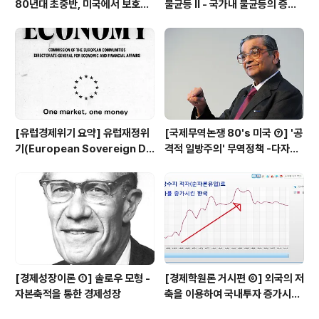
80년대 초중반, 미국에서 보호주
불균등 Ⅱ - 국가내 불균등의 증가
의 압력이 거세지다 (New Prote
(Within Inequality ↑), 국제무
ctionism)
역 때문인가 기술변화 때문인가
[유럽경제위기 요약] 유럽재정위
[국제무역논쟁 80's 미국 ⑦] '공
기(European Sovereign De
격적 일방주의' 무역정책 -다자주
bt Crisis)란 무엇인가
의 세계무역시스템을 무시한채, 미
국이 판단하고 미국이 해결한다
[경제성장이론 ①] 솔로우 모형 -
[경제학원론 거시편 ⑥] 외국의 저
자본축적을 통한 경제성장
축을 이용하여 국내투자 증가시키
기 - 경상수지 흑자는 무조건 좋은