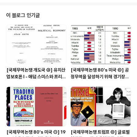
여 보도를 하였다. "고용률 70% 로드맵"은 단순히 시간제
일자리를 확대해서 고용률을 올린다는 정책일까? "고용률
70% 로드맵" 에서 주목해야 하는 건, 박근혜정부가 국정
이 블로그 인기글
중심을 "경제성장률"이 아닌 "고용률"로 삼았다는 점이다.
이전 정부들에서는 "고용률"을 정책의 목표로 명시적으로
다루지 않았고, 막연한 "일자리 창출 구호"나 "7% 경제성
장률 달성" 같은 허무맹랑한 목표만 내세웠었다. 이는 대기
업 중심 성장과 낙수..
[국제무역논쟁 개도국 ④] 유치산
[국제무역논쟁 80's 미국 ⑥] 공
업보호론 Ⅰ - 애덤 스미스와 프리드
정무역을 달성하기 위해 경기장을
리히 리스트의 대립(?)
평평하게 만들어야 한다 - 미일 반
도체 분쟁과 전략적 무역 정책 논
쟁
[국제무역논쟁 80's 미국 ①] 19
[국제무역논쟁 트럼프 ⑧] 글로벌