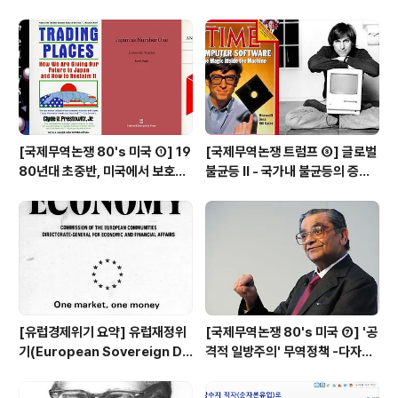
리히 리스트의 대립(?)
평평하게 만들어야 한다 - 미일 반
도체 분쟁과 전략적 무역 정책 논
쟁
[국제무역논쟁 80's 미국 ①] 19
[국제무역논쟁 트럼프 ⑧] 글로벌
80년대 초중반, 미국에서 보호주
불균등 Ⅱ - 국가내 불균등의 증가
의 압력이 거세지다 (New Prote
(Within Inequality ↑), 국제무
ctionism)
역 때문인가 기술변화 때문인가
[유럽경제위기 요약] 유럽재정위
[국제무역논쟁 80's 미국 ⑦] '공
기(European Sovereign De
격적 일방주의' 무역정책 -다자주
bt Crisis)란 무엇인가
의 세계무역시스템을 무시한채, 미
국이 판단하고 미국이 해결한다