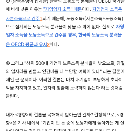
① (한국은행이 집계한) 한국의 노동소득 분배율이 OECD 국가들
에 비해 낮은 이유는
"자영업자 소득" 때문
이다.
자영업자 소득은
자본소득으로 간주
되
기 때문에, 노동소득/(자본소득+노동소득)
1
으로 집계되는 노동소득 분배율이 낮을 수 밖에 없다.
실제로
자영
업자 소득을 노동소득으로 간주할 경우, 한국의 노동소득 분배율
은 OECD 평균과 유사
하다.
2
② 그리고 "상위 500대 기업의 노동소득 분배율이 낮으므로, 양질
의 일자리를 만들고 인건비를 더 부담할 여력이 있다" 라는 결론
이
제일 큰 문제이다.
이러한 결론은 마치 대기업이 부당하게 초과이
익을 차지하고 있고, 일자리 창출에 노력하지 않는다 라는 것처럼
들린다.
내가 <경향>의 결론을 곡해해서 받아들인 걸까?
결정적으로, <경
향>은 기사 내에서 "기업이 번 돈 중에 노동자에게 돌아가는 게 절