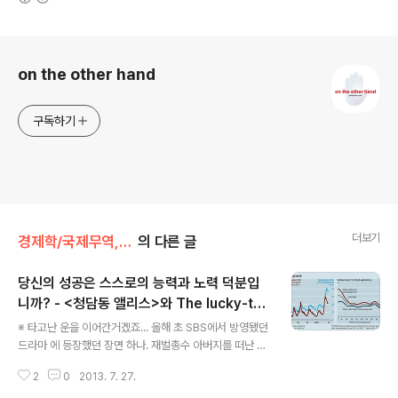
로그 정보
on the other hand
구독하기
더보기
경제학/국제무역, 경제지리학, 고용
의 다른 글
당신의 성공은 스스로의 능력과 노력 덕분입
니까? - <청담동 앨리스>와 The lucky-tak
글 내용
e-all society
※ 타고난 운을 이어간거겠죠... 올해 초 SBS에서 방영됐던
드라마 에 등장했던 장면 하나. 재벌총수 아버지를 떠난 뒤
유럽에서 무일푼으로 지냈던 차승조(박시후 분). 그는 자신
2
0
2013. 7. 27.
이 그린 그림이 3만 유로에 팔린 이후 승승장구의 길을 걷