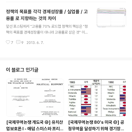
고, 명품유통회사의 한국지사 회장이 되어 돌아온다. 차승
조는 스스로의 "능력과 노력"이 자신의 성공을 만들었다고
정책의 목표를 각각 경제성장률 / 실업률 / 고
굳게 믿고 있다. 보잘것 없는 집안에서 태어나 계약직 디자
이너로 일하는 한세경(문근영 분). 한세경은 차승조의 성공
용률 로 지향하는 것의 차이
글 내용
이 "타고난 행운을 이어간 덕분" 이라고 지적한다. 한세경 :
앞선 포스팅에서 "고용률 70% 로드맵 정책의 핵심은 "정
승조씨는 사랑을 믿고 싶어하지만, 난 세상을 믿고 싶었다
책의 목표를 경제성장률이 아니라 고용률로 삼은 것" 이라
구요. "아무리 열심히 노력해도 가난한건 절대 네가 잘못한
고 말했다. 경제성장률은 성장우선 이고 고용률은 분배우
것이 아니야." 나한테 그렇게 말해주는 세상은 없었으니까
7
9
2013. 6. 7.
선 이기 때문에 고용률이 더 중요하다는 의미일까? 그런 의
요. 차승조 : ..
미가 아니다. 또한, 정부는 "예전과 같은 고성장이 불가능
하고 수출주도형 대기업으로부터의 낙수효과가 미발생" 했
다는 점을 들어 "고용률 중심 정책"을 내놓았다. 그런데 경
제성장률 중심 정책은 이러한 현실적 제약을 떠난 문제가
이 블로그 인기글
존재한다. 바로, 애초에 작은 개방경제 Small Open Eco
nomy를 가진 일국의 정부가 "인위적으로 높게 책정한 경
제성장률"을 정책의 타겟으로 삼는 것 자체가 근본적인 문
제이다. ● 경제성장률을 정책의 목표로 삼는 경우 ① 경제
성장률은 이미 정해져있다 지난..
[국제무역논쟁 개도국 ④] 유치산
[국제무역논쟁 80's 미국 ⑥] 공
업보호론 Ⅰ - 애덤 스미스와 프리드
정무역을 달성하기 위해 경기장을