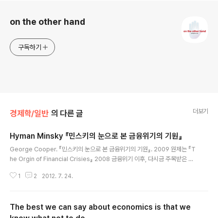
로그 정보
on the other hand
구독하기
더보기
경제학/일반
의 다른 글
Hyman Minsky 『민스키의 눈으로 본 금융위기의 기원』
글 내용
George Cooper. 『민스키의 눈으로 본 금융위기의 기원』. 2009 원제는 『T
he Orgin of Financial Crisies』 2008 금융위기 이후, 다시금 주목받은 경
제학자를 꼽으라면 Hyman Minsky (1919-1996)를 이야기할 수 있다. Hy
1
2
2012. 7. 24.
man Minsky는 "시장은 가격변화에 맞춰 균형을 이루어나간다"라는 '효율적
시장 가설Efficient Market Hypothesis'을 반박하며, 금융시장은 태생적으
로 불안정성을 내포하고 있다는 '금융 불안정성 가설 Financial Instability Hy
The best we can say about economics is that we
pothesis'를 제시한다. 이 책은 Hyman Minsky의 금융불안정성가설을 토대
로 "금융위기가 발생하는 원인"를 다루는 책인데, 사실 어디까지가 저자 Geor