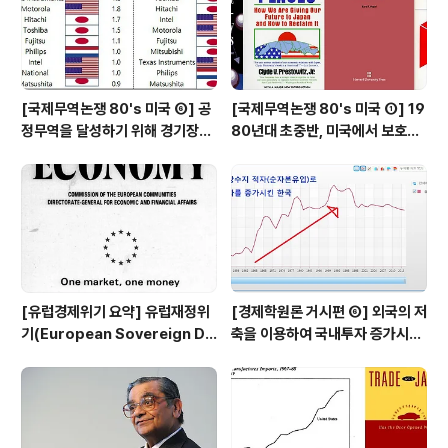
[국제무역논쟁 80's 미국 ⑥] 공
[국제무역논쟁 80's 미국 ①] 19
정무역을 달성하기 위해 경기장을
80년대 초중반, 미국에서 보호주
평평하게 만들어야 한다 - 미일 반
의 압력이 거세지다 (New Prote
도체 분쟁과 전략적 무역 정책 논
ctionism)
쟁
[유럽경제위기 요약] 유럽재정위
[경제학원론 거시편 ⑥] 외국의 저
기(European Sovereign De
축을 이용하여 국내투자 증가시키
bt Crisis)란 무엇인가
기 - 경상수지 흑자는 무조건 좋은
것인가?