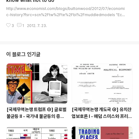
know what not to do
글 내용
ge Co..
http://www.economist.com/blogs/buttonwood/2012/07/economi
c-history?fsrc=scn%2Ftw%2Fte%2Fbl%2Fmuddledmodels "Eco
nomic history-Muddled models". . 2012.07.20 "The best we can
3
1
2012. 7. 23.
say about economics is that we know what not to do; we have pl
enty of modern examples from African kleptocrats to totalitarian
North Korea. A functioning modern economy needs respect for
property rights; a government that is a..
이 블로그 인기글
[국제무역논쟁 트럼프 ⑧] 글로벌
[국제무역논쟁 개도국 ④] 유치산
불균등 Ⅱ - 국가내 불균등의 증가
업보호론 Ⅰ - 애덤 스미스와 프리드
(Within Inequality ↑), 국제무
리히 리스트의 대립(?)
역 때문인가 기술변화 때문인가