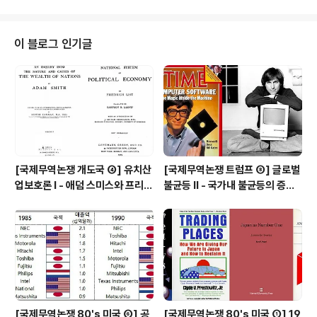
인상과 관련하여 문제가 되는 것은 '공공시설물을 민간투자사업방식으로 건설
하는 것이 타당한가' 이다. 그리고 이 문제는 단순히 "민간vs국가" "시장vs국
가" "민영화, 민자사업은 나쁘다" "민간에 맡기면 효율적인 경영이 가능할까?"
이 블로그 인기글
프레임이 아니라 1. "그 시설을 이용하면서 편리함을 1차적으로 얻는 사람이 더
많은 비용을 지불해..
[국제무역논쟁 개도국 ④] 유치산
[국제무역논쟁 트럼프 ⑧] 글로벌
업보호론 Ⅰ - 애덤 스미스와 프리드
불균등 Ⅱ - 국가내 불균등의 증가
리히 리스트의 대립(?)
(Within Inequality ↑), 국제무
역 때문인가 기술변화 때문인가
[국제무역논쟁 80's 미국 ⑥] 공
[국제무역논쟁 80's 미국 ①] 19