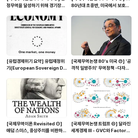
정무역을 달성하기 위해 경기장을
80년대 초중반, 미국에서 보호주
평평하게 만들어야 한다 - 미일 반
의 압력이 거세지다 (New Prote
도체 분쟁과 전략적 무역 정책 논
ctionism)
쟁
[유럽경제위기 요약] 유럽재정위
[국제무역논쟁 80's 미국 ⑦] '공
기(European Sovereign De
격적 일방주의' 무역정책 -다자주
bt Crisis)란 무엇인가
의 세계무역시스템을 무시한채, 미
국이 판단하고 미국이 해결한다
[국제무역이론 Revisited ①]
[국제무역논쟁 트럼프 ⑥] 달라진
애덤 스미스, 중상주의를 비판하며
세계경제 Ⅲ - GVC와 Factory
자유무역 사상을 내놓다
Asia, 미국은 어떻게 아이폰 일자