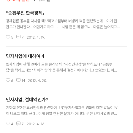
『종횡무진 한국경제』
글 내용
경제원론 공부를 다시금 해보려고 3월부터 버냉키 책을 펼쳤었는데... 이거 원
진도가 안나간다... 어렵기도 하고 ─.─ 시험 같은 게 없으니.. 마음은 늘어지고...
사실 학부 다니면서 중요한 건, 실제 경제 현안에 관해서 논하는 책을 읽기 보다
5
7
2012. 4. 19.
는 경제원론, 미시, 거시, 금융 같은 기본 이론과 회계에 대한 공부. 그리고 애덤
스미스, 리카도, 마샬, 슘페터, 마르크스, 케인즈, 폴라니, 하이에크, 밀턴 프리드
먼 등등 여러 위대한 경제학자들의 이론을 공부하는 것이라고 생각했는데.. 경
민자사업에 대하여 4
제원론부터 막혀서.... 쩝... 기분 전환도 할 겸, 실제 한국경제에 관해 이야기를
글 내용
하는 책을 샀는데. 『종횡무진 한국경제』란 책. 지은이는 김상조 경제개혁연대
민자사업에 관해 잇따라 글을 올리면서, "재정건전성"을 택하느냐 "공동부
소장. 100분 토론 같은 TV 프로그램이나 신문, 주간지 등..
담"을 택하느냐는 "사회적 합의"를 통해서 결정되어야 한다고 했었는데.. 이에
대해 한분이 의아해하며 나에게 묻기를 "본인 의견도 민자사업 확대 쪽이고, 또
6
14
2012. 4. 20.
9호선을 매입하는 비용보다 민간자본이 9호선을 이대로 운영했을때 드는 비용
이 더 낮다고 해놓고는, 왜 '사회적 합의'가 필요하다고 하는건지? 본인 주장대
로라면, 명확히 한쪽을 손 들어야 하는거 아닌가?" 사실 개인적인 의견으로는
민자사업, 절대악인가?
재정건전성 문제 때문에 사회기반시설 건설에 있어 민간자본 참여가 확대되는
글 내용
게 옳다고 여전히 생각한다. 그러나 그건 나의 의견일 뿐이고 진리와 정답인 건
지하철 9호선 요금인상과 관련하여, 민간투자사업과 민영화에 대한 말들이 많
아니니깐. 그리고 사회가 어떠한 '가치'를 추구하고, 어떠한 '가치'를 품으면서,
이 나오고 있다. 근데.. 이게 정말 간단한 문제가 아니다. 우선 민자사업과 민영
'어떤 모습의 사회'..
화의 정의부터 구분하자면, 민영화란 "국가가 직간접적으로 운영하던 것"을 민
4
7
2012. 4. 16.
간에 넘기고 경영권을 포기하는 것이고, 민자사업이란 "사회간접자본 또는 사회
기반시설 건설을 위해" 민간자본을 끌여들이는 것이다. 즉, 지하철 9호선 요금