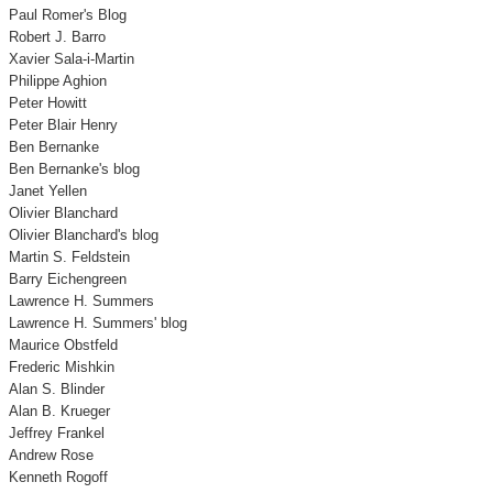
Paul Romer's Blog
Robert J. Barro
Xavier Sala-i-Martin
Philippe Aghion
Peter Howitt
Peter Blair Henry
Ben Bernanke
Ben Bernanke's blog
Janet Yellen
Olivier Blanchard
Olivier Blanchard's blog
Martin S. Feldstein
Barry Eichengreen
Lawrence H. Summers
Lawrence H. Summers' blog
Maurice Obstfeld
Frederic Mishkin
Alan S. Blinder
Alan B. Krueger
Jeffrey Frankel
Andrew Rose
Kenneth Rogoff