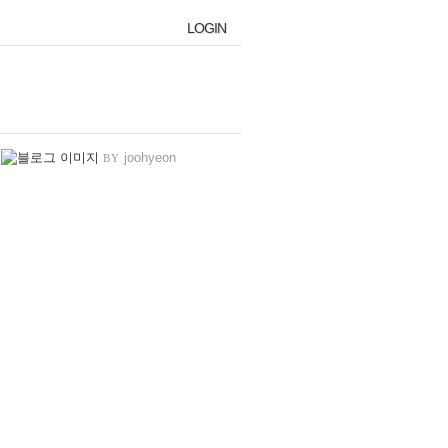
LOGIN
LOGIN
joohyeon
BY