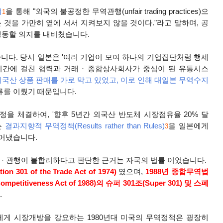
설
을 통해 "외국의 불공정한 무역관행(unfair trading practices)으
1
것을 가만히 옆에 서서 지켜보지 않을 것이다."라고 말하며, 공
위해 행동할 의지를 내비쳤습니다.
니다. 당시 일본은 '여러 기업이 모여 하나의 기업집단처럼 행세
기간에 걸친 협력과 거래 · 종합상사회사가 중심이 된 유통시스
국산 상품 판매를 가로 막고 있었고, 이로 인해 대일본 무역수지
류를 이뤘기 때문입니다.
협정을 체결하여, '향후 5년간 외국산 반도체 시장점유율 20% 달
는
결과지향적 무역정책(R
esults rather than Rules)
을 일본에게
3
어냈습니다.
책
·
관행이 불합리하다고 판단한 근거는 자국의 법률 이었습니다.
tion 301 of the Trade Act of 1974)
였으며,
1988년 종합무역법
 Competitiveness Act of 1988)의 슈퍼 301조(Super 301) 및 스폐
.
에게 시장개방을 강요하는 1980년대 미국의 무역정책은 굉장히