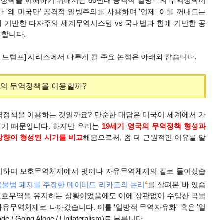
역정책을 이해하기 위해서는 80년대 공격적 일방주의 무역정책이
 '왜 미국만'
공격적 일방주의를 사용하며 '언제' 이를 꺼내드는
규칙에 기반한 다자주의 세계무역시스템 vs 국내법과 힘에 기반한 공
 합니다.
 트럼프] 시리즈에서 다루게 될 주요 논점은 아래와 같습니다.
주의 무역정책을 이용할까?
역정책을 이용하는 것일까요? 단순한 대답은 미국이 세계에서 가
이기 때문입니다.
하지만 우리는
19세기 영국의 무역정책 형성과
방향이 형성된 시기를 비교
해
봄으로써, 좀 더 근원적인 이유를 알
 폐지하며 보호무역체제에서 벗어나 자유무역체제의 길로 들어섰습
4
곡물법 폐지를 주장한 데이비드 리카도의 논리
를 살펴본 바 있습
이 보호무역을 유지하는 상황이었음에도 이에 상관없이 수입산 곡물
유무역체제로 나아갔습니다. 이를 '일방적 무역자유화' 혹은 '일
Trade / Going Alone / Unilateralism)로 부릅니다.