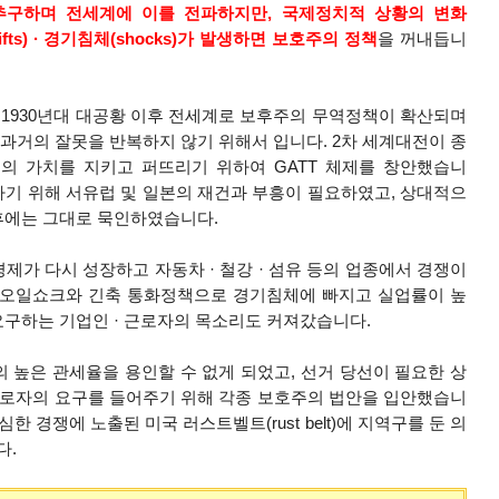
추구하며 전세계에 이를 전파하지만, 국제정치적 상황의 변화
(shifts) · 경기침체(shocks)가 발생하면 보호주의 정책
을 꺼내듭니
유는 1930년대 대공황 이후 전세계로 보후주의 무역정책이 확산되며
과거의 잘못을 반복하지 않기 위해서 입니다. 2차 세계대전이 종
역의 가치를 지키고 퍼뜨리기 위하여 GATT 체제를 창안했습니
기 위해 서유럽 및 일본의 재건과 부흥이 필요하였고, 상대적으
후에는 그대로 묵인하였습니다.
경제가 다시 성장하고 자동차
· 철강
· 섬유 등의 업종에서 경쟁이
 말 오일쇼크와 긴축 통화정책으로 경기침체에 빠지고 실업률이 높
 요구하는 기업인
· 근로자의
목소리도 커져갔습니다.
 높은 관세율을 용인할 수 없게 되었고, 선거 당선이 필요한 상
 근로자의 요구를 들어주기 위해 각종 보호주의 법안을 입안했습니
한 경쟁에 노출된 미국 러스트벨트(rust belt)에 지역구를 둔 의
다.