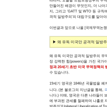
따라서, 오늘날 트럼프행정부의 무
만들어진 배경이 무엇인지, 더 나아가
지, 그리고 'GATT 및 WTO 등 
격적 일방주의'의 대립구도를 알아야
이번글과 앞으로 나올 [국제무역논쟁
▶ 왜 유독 미국만 공격적 일방
왜 유독 미국만 공격적 일방주의 무
장 강력한 힘(powers)
을 가진 국가
정과
20세기 초반 미국 무역정책의 
수 있습니다.
19세기 영국은 1846년 곡물법을
니다. (본 블로그의 지난글을 통해,
니다.) 이때, 영국은 다른 나라들
에 부과된 관세를 철페하며 나홀로 자
방주의'(Unilateral Liberalization of 