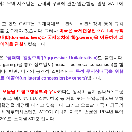
계무역 시스템은 '관세와 무역에 관한 일반협정' 일명 GATT에
고 있던 GATT는 최혜국대우 · 관세 · 비관세장벽 등의 규칙
 이를 준수해야 했습니다. 그러나
미국은 국제협정인 GATT의 규칙
(domestic laws)과 국제정치적 힘(powers)을 이용하여 외
 이익을 관철
시켰습니다.
책은
'공격적 일방주의'(Aggressive Unila
tera
lism)
로 불립니다.
ing)을 통해 상호양보(mutual, reciprocal concession)를 함
다. 반면, 미국의 공격적 일방주의는
특정 무역상대국을 위협
보를 이끌어
(unilateral concession by others)
냅니다.
이 오늘날 트럼프행정부와 유사
하다는 생각이 들지 않나요? 그렇
는
중국, 멕시코, EU, 일본, 한국 등 거의 모든 무역상대국을 위협
역협정을 개정해 나가고 있습니다. 그리고 오늘날 미국이 외국의
세계무역시스템인 WTO가 아니라 자국의 법률인 1974년 무역
301조, 스폐셜 301조 입니다.