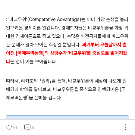
: '비교우위'(Comparative Advantage)는 아마 가장 논쟁을 불러
일으켜온 경제이론 일겁니다. 경제학자들은 비교우위론을 가장 위
대한 경제이론으로 꼽고 있으나, 수많은 비전공자들에게 비교우위
는 문제가 많아 보이는 주장일 뿐입니다.
과거부터 오늘날까지 벌
어진 [국제무역논쟁]의 상당수가 '비교우위'를 중심으로 벌어져왔
다
는 점이 이를 보여줍니다.
따라서, 리카도의 『원리』를 통해, 비교우위론이 세상에 나오게 된
배경과 함의를 알아보고, 비교우위론을 중심으로 진행되어온 [국
제무역논쟁]을 살펴볼 겁니다.
③
제조업
이 도대체 무엇이길래?
21
4
→ 산업화와 제조업 육성을 동일시한 개발도상국의 관점