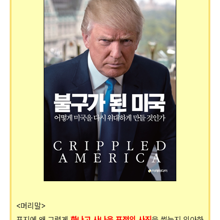
<머리말>
표지에 왜 그렇게
화나고 사나운 표정의 사진
을 썼는지 의아하