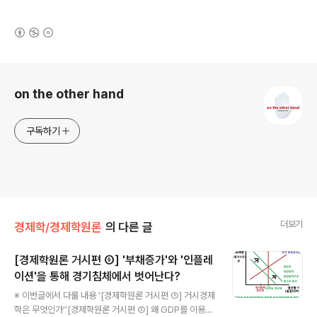
(새창열림)
로그 정보
on the other hand
구독하기
더보기
경제학/경제학원론
의 다른 글
[경제학원론 거시편 ⑨] '부채증가'와 '인플레
이션'을 통해 경기침체에서 벗어난다?
글 내용
※ 이번글에서 다룰 내용 '[경제학원론 거시편 ①] 거시경제
학은 무엇인가''[경제학원론 거시편 ②] 왜 GDP를 이용하