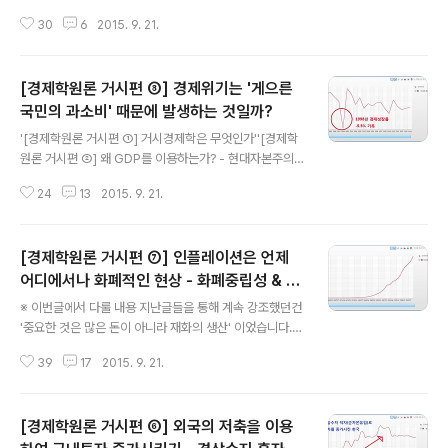
는가? - 현대자본주의에서 '생산'이 가지는 의미' '[경제학
30
6
2015. 9. 21.
원론 거시편 ③] '물가'를 측정하는 이유는 무엇일까? - 명
목과 실질의 구분' '[경제학원론 거시편 ④] 경제성장은 어
떻게하면 달성할 수 있을까? - 높은 고용률과 노동생산성
[경제학원론 거시편 ⑧] 경제위기는 '게으른
향상' '[경제학원론 거시편 ⑤] 한정된 자원을 효율적으로
사용하여 경제성장 달성하기 - 저축과 투자' '[경제학원론
국민의 과소비' 때문에 발생하는 것일까?
글 내용
거시편 ⑥] 외국의 저축을 이용하여 국내투자 증가시키기
'[경제학원론 거시편 ①] 거시경제학은 무엇인가''[경제학
- 경상수지 흑자는 무조건 좋은 것인가?''[경제학원론 거시
원론 거시편 ②] 왜 GDP를 이용하는가? - 현대자본주의
편 ⑦] 인플레이션은 언제 어디에서나 화폐적인 현상 - 화
에서 '생산'이 가지는 의미' '[경제학원론 거시편 ③] '물
폐중립성 & 고전학파의 이분법' '장기적인 경제성장'을 다
24
13
2015. 9. 21.
가'를 측정하는 이유는 무엇일까? - 명목과 실질의 구분'
룬 6편의..
'[경제학원론 거시편 ④] 경제성장은 어떻게하면 달성할 수
있을까? - 높은 고용률과 노동생산성 향상' '[경제학원론
[경제학원론 거시편 ⑦] 인플레이션은 언제
거시편 ⑤] 한정된 자원을 효율적으로 사용하여 경제성장
달성하기 - 저축과 투자' '[경제학원론 거시편 ⑥] 외국의
어디에서나 화폐적인 현상 - 화폐중립성 & 고
글 내용
저축을 이용하여 국내투자 증가시키기 - 경상수지 흑자는
전학파의 이분법
※ 이번글에서 다룰 내용 지난글들을 통해 계속 강조했던건
무조건 좋은 것인가?''[경제학원론 거시편 ⑦] 인플레이션
'중요한 것은 많은 돈이 아니라 재화의 생산' 이었습니다.
은 언제 어디에서나 화폐적인 현상 - 화폐중립성 & 고전학
오늘날에는 중앙은행이 돈을 찍어낼 수 있기 때문에 많은
파의 이분법' 지금까지의 글들은 '장기적인 경제성장'(lon
39
17
2015. 9. 21.
돈은 의미가 없습니다. 재화를 생산한 뒤 사용함으로써 효
g-run ec..
용을 충족시키는게 중요하죠. 그런데 '중앙은행이 돈을 찍
어낸다'는게 무슨 말일까요? 인쇄기로 지폐를 막 찍어내는
[경제학원론 거시편 ⑥] 외국의 저축을 이용
것을 뜻할까요? 실제 중앙은행은 많은 지폐를 인쇄하지 않
고, '신용창출 과정'을 통해 통화량을 증가시킵니다. 이번글