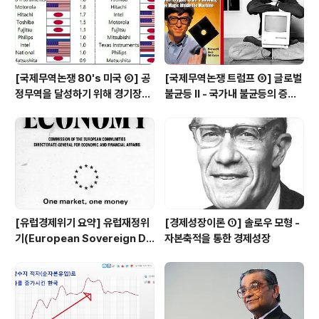
[국제무역논쟁 80's 미국 ⑥] 공
[국제무역논쟁 트럼프 ⑧] 글로벌
정무역을 달성하기 위해 경기장을
불균등 Ⅱ - 국가내 불균등의 증가
평평하게 만들어야 한다 - 미일 반
(Within Inequality ↑), 국제무
도체 분쟁과 전략적 무역 정책 논
역 때문인가 기술변화 때문인가
쟁
[유럽경제위기 요약] 유럽재정위
[경제성장이론 ①] 솔로우 모형 -
기(European Sovereign De
자본축적을 통한 경제성장
bt Crisis)란 무엇인가