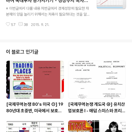
하여 국내투자 증가시키기 - 경상수지 흑자는
글 내용
에서는 은행의 신용창출 과정을 알아볼 겁니다. 그리고 왜
무조건 좋은 것인가?
※ 이번글에서 다룰 내용 저번글에서 경제성장에 필요한 자
많은 돈은 의미가 없는지를 좀 더 명확하게 이해하는 논리
본재의 양을 늘리기 위해서는 저축이 필요하다는 것을 알
를 배울게 될겁니다. 많은 돈은 그저 인플레이션만을 유발
아보았습니다. 저축을 통해 소비를 줄인다면 생필품생산이
하기 때문이죠. ※ 지난 내용 복습 '[경제학원론 거시편 ①]
57
38
2015. 9. 21.
감소하기 때문에, 자본재 생산을 위해 많은 자원을 사용할
거시경제학은 무엇인가''[경..
수 있습니다. 그런데 필요한 투자량에 비해 국내의 저축이
부족하다면 어떻게 해야할까요? 필요한 투자량이 100일
때 국내의 저축이 50에 불과하다면, 투자는 50만 할 수 밖
에 없을겁니다. 이때 국내의 저축뿐 아니라 외국의 저축을
이 블로그 인기글
이용하면 투자량을 늘릴 수 있지 않을까요? 이번글에서는
외국의 저축을 이용하여 투자를 늘리는 방법을 알아볼 겁
니다. 그리고 추가적인 지식으로 '경상수지 흑자'와 '경상수
지 적자'가 가지는 의미도 살펴볼 겁니다. 많은 사람들은
'경상수지 흑자'를 기록하는게 국가의..
[국제무역논쟁 80's 미국 ①] 19
[국제무역논쟁 개도국 ④] 유치산
80년대 초중반, 미국에서 보호주
업보호론 Ⅰ - 애덤 스미스와 프리드
의 압력이 거세지다 (New Prote
리히 리스트의 대립(?)
ctionism)