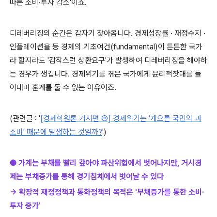
따른 소비·투자 감소'이죠.
디레버리징의 순간은 갑자기 찾아옵니다. 경제성장률 · 재정수지
·
인플레이션율 등 경제의 기초여건(fundamental)이 튼튼한 국가
라 할지라도 '갑작스런 상환요구'가 발생하여 디레버리징을 해야하
는 경우가 생깁니다. 경제위기를 겪은 국가에게 윤리적잣대를 들
이대며 훈계를 둘 수 없는 이유이죠.
(관련글 :
'
[경제학원론 거시편 ⑧] 경제위기는 '게으른 국민의 과
소비' 때문에 발생하는 것일까?
')
● 가계는 부채를 빨리 갚아야 파산위험에서 벗어나지만, 거시경
제는 부채증가를 통해 경기침체에서 벗어날 수 있다
→ 확장적 재정정책과 통화정책의 목적은 '부채증가를 통한 소비·
투자 증가'