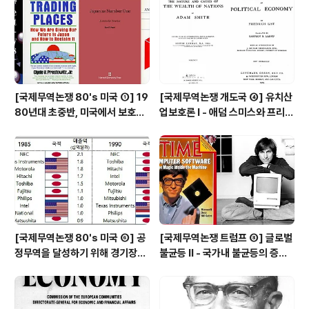
를 요구하는 Keynesian 경제학자들의 주장을 일축한다.
보수적 경제학자들은 "채권자가 받아야 할 돈의 가치가 줄
어든다..
[국제무역논쟁 80's 미국 ①] 19
[국제무역논쟁 개도국 ④] 유치산
80년대 초중반, 미국에서 보호주
업보호론 Ⅰ - 애덤 스미스와 프리드
의 압력이 거세지다 (New Prote
리히 리스트의 대립(?)
ctionism)
[국제무역논쟁 80's 미국 ⑥] 공
[국제무역논쟁 트럼프 ⑧] 글로벌
정무역을 달성하기 위해 경기장을
불균등 Ⅱ - 국가내 불균등의 증가
평평하게 만들어야 한다 - 미일 반
(Within Inequality ↑), 국제무
도체 분쟁과 전략적 무역 정책 논
역 때문인가 기술변화 때문인가
쟁