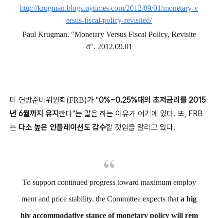
http://krugman.blogs.nytimes.com/2012/09/01/monetary-v
ersus-fiscal-policy-revisited/
Paul Krugman. "Monetary Versus Fiscal Policy, Revisite
d". 2012.09.01
미 연방준비위원회(
)가 "
0%~0.25%대의 초저금리를 2015
FRB
년 6월까지 유지
한다"는 말은 하는 이유가 여기에 있다. 또, FRB
는
다소 높은 인플레이션도 감수
할 것임을 알리고 있다.
To support continued progress toward maximum employ
ment and price stability, the Committee expects that
a hig
hly accommodative stance of monetary policy will rem