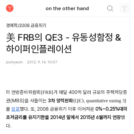
검색하기
on the other hand
티스토리
경제학/2008 금융위기
美 FRB의 QE3 - 유동성함정 &
하이퍼인플레이션
joohyeon
2012. 9. 14. 10:07
미 연방준비위원회(
)가 매달 400억 달러 규모의 주택저당증
FRB
권(MBS)을 사들이는
3차 양적완화
(
)
QE3, quantitative easing 3
를
발표
했다. 또, 2008 금융위기 이후 이어져온
0%~0.25%대의
초저금리를 유지기한을 2014년 말에서 2015년 6월까지 연장
했
다.