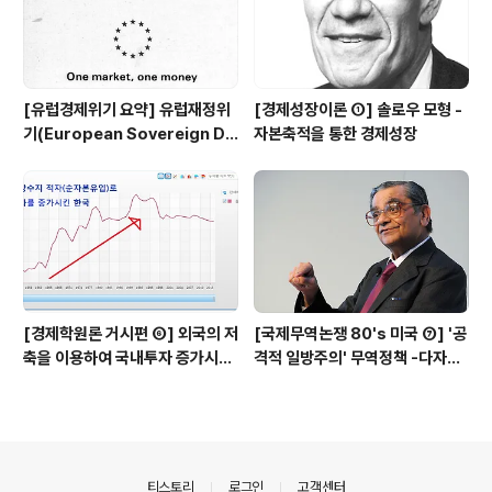
[유럽경제위기 요약] 유럽재정위
[경제성장이론 ①] 솔로우 모형 -
기(European Sovereign De
자본축적을 통한 경제성장
bt Crisis)란 무엇인가
[경제학원론 거시편 ⑥] 외국의 저
[국제무역논쟁 80's 미국 ⑦] '공
축을 이용하여 국내투자 증가시키
격적 일방주의' 무역정책 -다자주
기 - 경상수지 흑자는 무조건 좋은
의 세계무역시스템을 무시한채, 미
것인가?
국이 판단하고 미국이 해결한다
의안내
티스토리
로그인
고객센터