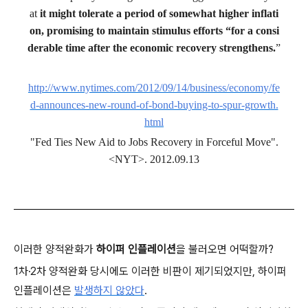
at
it might tolerate a period of somewhat higher inflati
on, promising to maintain stimulus efforts “for a consi
derable time after the economic recovery strengthens.
”
http://www.nytimes.com/2012/09/14/business/economy/fe
d-announces-new-round-of-bond-buying-to-spur-growth.
html
"Fed Ties New Aid to Jobs Recovery in Forceful Move".
<NYT>. 2012.09.13
이러한 양적완화가
하이퍼 인플레이션
을 불러오면 어떡할까?
1차·2차 양적완화 당시에도 이러한 비판이 제기되었지만, 하이퍼
인플레이션은
발생하지 않았다
.