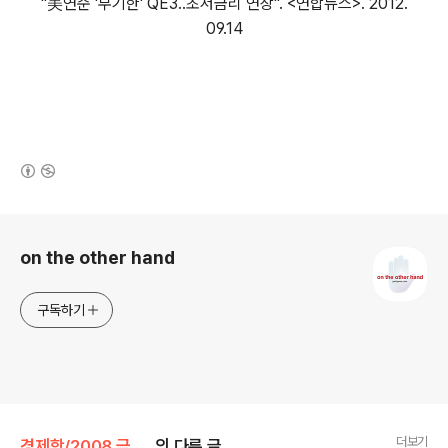
"美연준 '무기한' QE3..초저금리 연장". <연합뉴스>. 2012.
09.14
(새창열림)
로그 정보
on the other hand
구독하기
더보기
경제학/2008 금융위기
의 다른 글