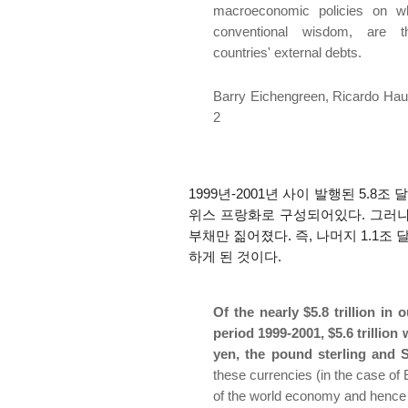
macroeconomic policies on whi
conventional wisdom, are t
countries' external debts.
Barry Eichengreen, Ricardo Ha
2
1999년-2001년 사이 발행된 5.8조
위스 프랑화로 구성되어있다. 그러나 
부채만 짊어졌다. 즉, 나머지 1.1조
하게 된 것이다.
Of the nearly $5.8 trillion in 
period 1999-2001, $5.6 trillion
yen, the pound sterling and S
these currencies (in the case of E
of the world economy and hence f