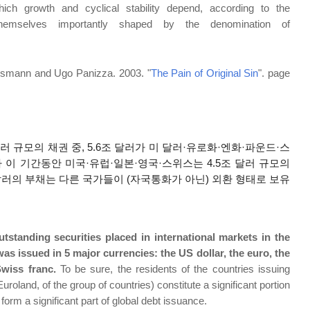
ch growth and cyclical stability depend, according to the
hemselves importantly shaped by the denomination of
usmann and Ugo Panizza. 2003. "
The Pain of Original Sin
". page
 달러 규모의 채권 중, 5.6조 달러가 미 달러·유로화·엔화·파운드·스
이 기간동안 미국·유럽·일본·영국·스위스는 4.5조 달러 규모의
 달러의 부채는 다른 국가들이 (자국통화가 아닌) 외환 형태로 보유
outstanding securities placed in international markets in the
 was issued in 5 major currencies: the US dollar, the euro, the
wiss franc.
To be sure, the residents of the countries issuing
uroland, of the group of countries) constitute a significant portion
orm a significant part of global debt issuance.