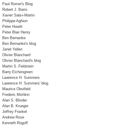
Paul Romer's Blog
Robert J. Barro
Xavier Sala-i-Martin
Philippe Aghion
Peter Howitt
Peter Blair Henry
Ben Bernanke
Ben Bernanke's blog
Janet Yellen
Olivier Blanchard
Olivier Blanchard's blog
Martin S. Feldstein
Barry Eichengreen
Lawrence H. Summers
Lawrence H. Summers' blog
Maurice Obstfeld
Frederic Mishkin
Alan S. Blinder
Alan B. Krueger
Jeffrey Frankel
Andrew Rose
Kenneth Rogoff